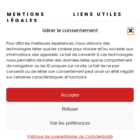
MENTIONS
LIENS UTILES
LÉGALES
A propos
Gérer le consentement
Règles de Confidentialité
Nos cosmétiques
Pour offrir les meilleures expériences, nous utilisons des
CGV
technologies telles que les cookies pour stocker et/ou accéder aux
CJ Skin – Le Concept
informations des appareils. Le fait de consentir à ces technologies
Mentions Légales
nous permettra de traiter des données telles que le comportement
Contact
de navigation ou les ID uniques sur ce site. Le fait de ne pas
Politique de cookies (UE)
consentir ou de retirer son consentement peut avoir un effet négatif
sur certaines caractéristiques et fonctions.
POUR LES PROS
Accepter
FORMATION – Udef Academy
Refuser
CJ Technology
Voir les préférences
CIRE & JOLIE – Site réservé aux professionnels
Politique de cookies
Règles de Confidentialité