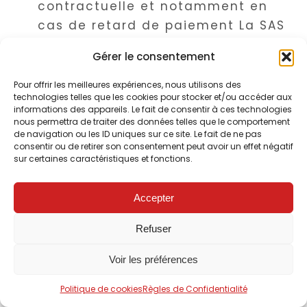
contractuelle et notamment en
cas de retard de paiement La SAS
Cire & Jolie a le droit de reprendre
Gérer le consentement
la marchandise et le client est
obligé de la restituer. La reprise de
Pour offrir les meilleures expériences, nous utilisons des
technologies telles que les cookies pour stocker et/ou accéder aux
la marchandise n’est pas
informations des appareils. Le fait de consentir à ces technologies
considérée comme une
nous permettra de traiter des données telles que le comportement
de navigation ou les ID uniques sur ce site. Le fait de ne pas
rétractation du contrat, à moins
consentir ou de retirer son consentement peut avoir un effet négatif
que La SAS Cire & Jolie l’ait
sur certaines caractéristiques et fonctions.
expressément déclaré.
Accepter
Echéance, Compensation, Droit de rétention
Sauf
indication contraire figurant dans l’acceptation de la
Refuser
commande, le prix total est payable dès la conclusion du
contrat (à réception de l’avis d’acceptation de la
Voir les préférences
commande).
Les frais inhérents aux
Politique de cookies
Règles de Confidentialité
transactions financières sont à la