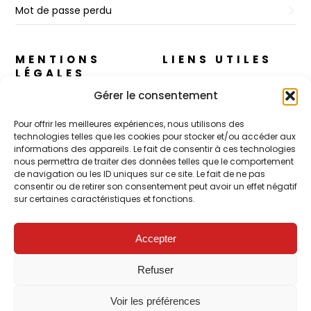
Mot de passe perdu
MENTIONS
LIENS UTILES
LÉGALES
A propos
Gérer le consentement
Règles de Confidentialité
Nos cosmétiques
Pour offrir les meilleures expériences, nous utilisons des
CGV
technologies telles que les cookies pour stocker et/ou accéder aux
CJ Skin – Le Concept
informations des appareils. Le fait de consentir à ces technologies
Mentions Légales
nous permettra de traiter des données telles que le comportement
Contact
de navigation ou les ID uniques sur ce site. Le fait de ne pas
Politique de cookies (UE)
consentir ou de retirer son consentement peut avoir un effet négatif
sur certaines caractéristiques et fonctions.
POUR LES PROS
Accepter
FORMATION – Udef Academy
Refuser
CJ Technology
Voir les préférences