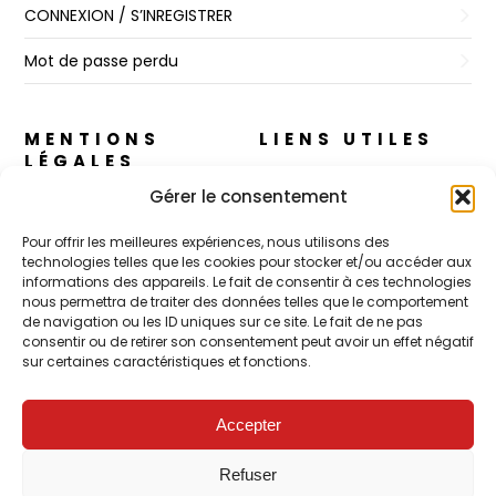
CONNEXION / S’INREGISTRER
Mot de passe perdu
MENTIONS
LIENS UTILES
LÉGALES
A propos
Gérer le consentement
Règles de Confidentialité
Nos cosmétiques
Pour offrir les meilleures expériences, nous utilisons des
CGV
technologies telles que les cookies pour stocker et/ou accéder aux
CJ Skin – Le Concept
informations des appareils. Le fait de consentir à ces technologies
Mentions Légales
nous permettra de traiter des données telles que le comportement
Contact
de navigation ou les ID uniques sur ce site. Le fait de ne pas
Politique de cookies (UE)
consentir ou de retirer son consentement peut avoir un effet négatif
sur certaines caractéristiques et fonctions.
POUR LES PROS
Accepter
FORMATION – Udef Academy
Refuser