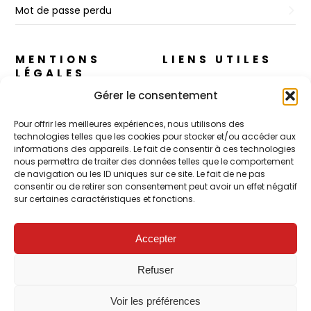
Mot de passe perdu
MENTIONS
LIENS UTILES
LÉGALES
A propos
Gérer le consentement
Règles de Confidentialité
Nos cosmétiques
Pour offrir les meilleures expériences, nous utilisons des
CGV
technologies telles que les cookies pour stocker et/ou accéder aux
CJ Skin – Le Concept
informations des appareils. Le fait de consentir à ces technologies
Mentions Légales
nous permettra de traiter des données telles que le comportement
Contact
de navigation ou les ID uniques sur ce site. Le fait de ne pas
Politique de cookies (UE)
consentir ou de retirer son consentement peut avoir un effet négatif
sur certaines caractéristiques et fonctions.
POUR LES PROS
Accepter
FORMATION – Udef Academy
Refuser
CJ Technology
Voir les préférences