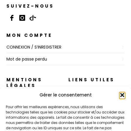
SUIVEZ-NOUS
MON COMPTE
CONNEXION / S’INREGISTRER
Mot de passe perdu
MENTIONS
LIENS UTILES
LÉGALES
A propos
Gérer le consentement
Règles de Confidentialité
Nos cosmétiques
Pour offrir les meilleures expériences, nous utilisons des
CGV
technologies telles que les cookies pour stocker et/ou accéder aux
CJ Skin – Le Concept
informations des appareils. Le fait de consentir à ces technologies
Mentions Légales
nous permettra de traiter des données telles que le comportement
Contact
de navigation ou les ID uniques sur ce site. Le fait de ne pas