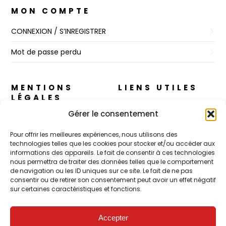
MON COMPTE
CONNEXION / S’INREGISTRER
Mot de passe perdu
MENTIONS
LIENS UTILES
LÉGALES
A propos
Gérer le consentement
Règles de Confidentialité
Nos cosmétiques
Pour offrir les meilleures expériences, nous utilisons des
CGV
technologies telles que les cookies pour stocker et/ou accéder aux
CJ Skin – Le Concept
informations des appareils. Le fait de consentir à ces technologies
Mentions Légales
nous permettra de traiter des données telles que le comportement
Contact
de navigation ou les ID uniques sur ce site. Le fait de ne pas
Politique de cookies (UE)
consentir ou de retirer son consentement peut avoir un effet négatif
sur certaines caractéristiques et fonctions.
POUR LES PROS
Accepter