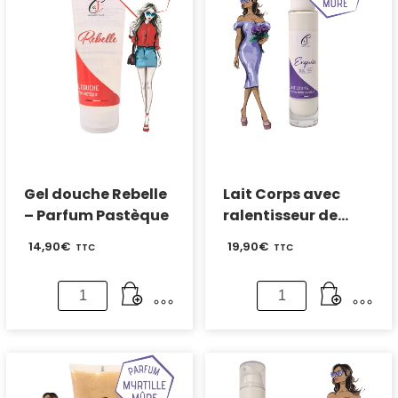
Gel douche Rebelle
Lait Corps avec
– Parfum Pastèque
ralentisseur de
repousse – Parfum
14,90
€
19,90
€
TTC
TTC
Mûre Myrtille
quantité
quantité
de
de
Gel
Lait
douche
Corps
Rebelle
avec
-
ralentisseur