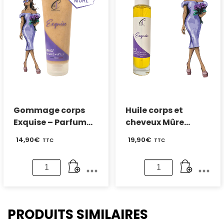
Parfum
de
Pastèque
repousse
–
Parfum
Mûre
Myrtille
Gommage corps
Huile corps et
Exquise – Parfum
cheveux Mûre
Mûre Myrtille
Myrtille
14,90
€
19,90
€
TTC
TTC
quantité
quantité
de
de
Gommage
Huile
corps
corps
Exquise
et
PRODUITS SIMILAIRES
-
cheveux