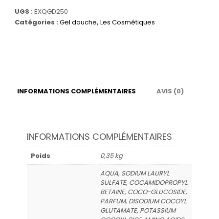
Gel
UGS :
EXQGD250
douche
Catégories :
Gel douche
,
Les Cosmétiques
Exquise
-
Parfum
Mûre
Myrtille
INFORMATIONS COMPLÉMENTAIRES
AVIS (0)
INFORMATIONS COMPLÉMENTAIRES
Poids
0,35 kg
AQUA, SODIUM LAURYL
SULFATE, COCAMIDOPROPYL
BETAINE, COCO-GLUCOSIDE,
PARFUM, DISODIUM COCOYL
GLUTAMATE, POTASSIUM