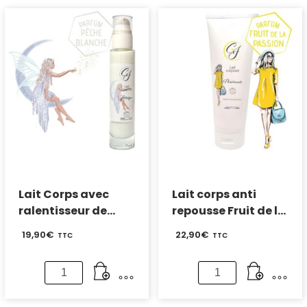
Lait Corps avec
Lait corps anti
ralentisseur de
repousse Fruit de la
repousse – Parfum
passion 250 ml
19,90
€
22,90
€
TTC
TTC
Pêche blanche
quantité
quantité
de
de
Lait
Lait