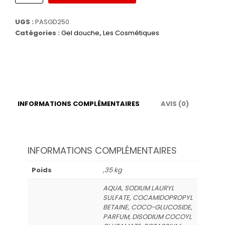
de
Gel
UGS :
PASGD250
douche
Catégories :
Gel douche
,
Les Cosmétiques
Passionnée
-
Parfum
Fruit
de
la
passion
INFORMATIONS COMPLÉMENTAIRES
AVIS (0)
INFORMATIONS COMPLÉMENTAIRES
Poids
,35 kg
AQUA, SODIUM LAURYL
SULFATE, COCAMIDOPROPYL
BETAINE, COCO-GLUCOSIDE,
PARFUM, DISODIUM COCOYL