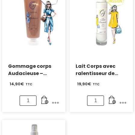
Gommage corps
Lait Corps avec
Audacieuse –
ralentisseur de
Parfum Cassis
repousse – Parfum
14,90
€
19,90
€
TTC
TTC
Fruit de la Passion
quantité
quantité
de
de
Gommage
Lait
corps
Corps
Audacieuse
avec
-
ralentisseur