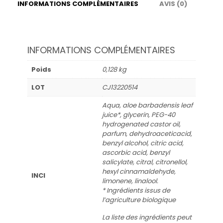
INFORMATIONS COMPLÉMENTAIRES
AVIS (0)
INFORMATIONS COMPLÉMENTAIRES
Poids
0,128 kg
LOT
CJ13220514
Aqua, aloe barbadensis leaf
juice*, glycerin, PEG-40
hydrogenated castor oil,
parfum, dehydroaceticacid,
benzyl alcohol, citric acid,
ascorbic acid, benzyl
salicylate, citral, citronellol,
hexyl cinnamaldehyde,
INCI
limonene, linalool.
* Ingrédients issus de
l’agriculture biologique
La liste des ingrédients peut