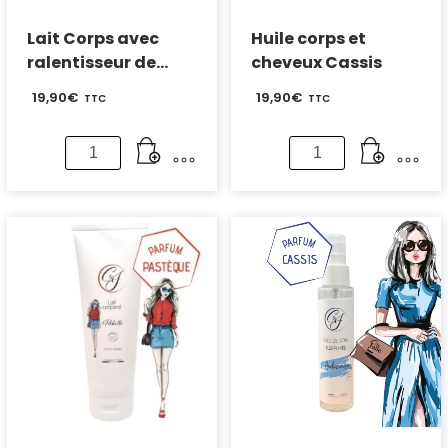
Lait Corps avec
Huile corps et
ralentisseur de
cheveux Cassis
repousse – Parfum
19,90
€
19,90
€
TTC
TTC
Pêche blanche
quantité
quantité
de
de
Lait
Huile
Corps
corps
avec
et
ralentisseur
cheveux
de
Cassis
repousse
-
Parfum
Pêche
blanche