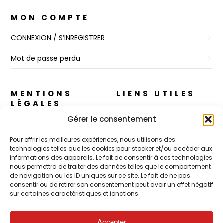
MON COMPTE
CONNEXION / S’INREGISTRER
Mot de passe perdu
MENTIONS
LIENS UTILES
LÉGALES
A propos
Gérer le consentement
Règles de Confidentialité
Nos cosmétiques
Pour offrir les meilleures expériences, nous utilisons des
CGV
technologies telles que les cookies pour stocker et/ou accéder aux
CJ Skin – Le Concept
informations des appareils. Le fait de consentir à ces technologies
Mentions Légales
nous permettra de traiter des données telles que le comportement
Contact
de navigation ou les ID uniques sur ce site. Le fait de ne pas
Politique de cookies (UE)
consentir ou de retirer son consentement peut avoir un effet négatif
sur certaines caractéristiques et fonctions.
POUR LES PROS
Accepter