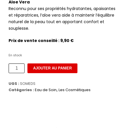
Aloe Vera
Reconnu pour ses propriétés hydratantes, apaisantes
et réparatrices, l’aloe vera aide à maintenir l’équilibre
naturel de la peau tout en apportant confort et
souplesse.
Prix de vente conseillé : 9,90 €
En stock
quantité
AJOUTER AU PANIER
de
Eau
UGS :
SOMEDS
de
Catégories :
Eau de Soin
,
Les Cosmétiques
Soin
Mangue