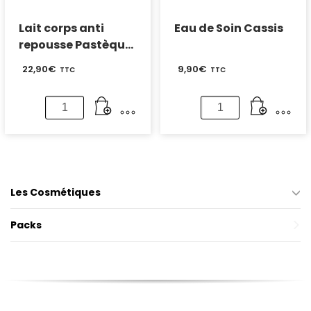
Lait corps anti
Eau de Soin Cassis
repousse Pastèque
250 ml
22,90
€
9,90
€
TTC
TTC
quantité
quantité
de
de
Lait
Eau
corps
de
anti
Soin
repousse
Cassis
Les Cosmétiques
Pastèque
250
Packs
ml