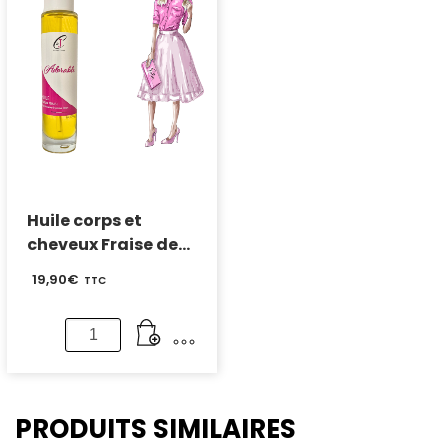
de
Parfum
repousse
Fraise
–
des
Parfum
bois
Fraise
des
bois
Huile corps et
cheveux Fraise des
bois
19,90
€
TTC
quantité
de
Huile
corps
et
PRODUITS SIMILAIRES
cheveux