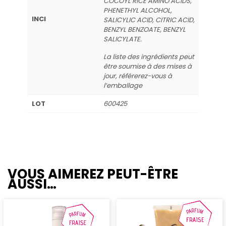
COCOYL RICE AMINO ACIDS,
PHENETHYL ALCOHOL,
INCI
SALICYLIC ACID, CITRIC ACID,
BENZYL BENZOATE, BENZYL
SALICYLATE.
La liste des ingrédients peut
être soumise à des mises à
jour, référerez-vous à
l’emballage
LOT
600425
VOUS AIMEREZ PEUT-ÊTRE
AUSSI…