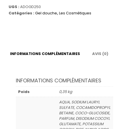
Gel
UGS :
ADOGD250
douche
Catégories :
Gel douche
,
Les Cosmétiques
Adorable
-
Parfum
Fraise
des
bois
INFORMATIONS COMPLÉMENTAIRES
AVIS (0)
INFORMATIONS COMPLÉMENTAIRES
Poids
0,35 kg
AQUA, SODIUM LAURYL
SULFATE, COCAMIDOPROPYL
BETAINE, COCO-GLUCOSIDE,
PARFUM, DISODIUM COCOYL
GLUTAMATE, POTASSIUM