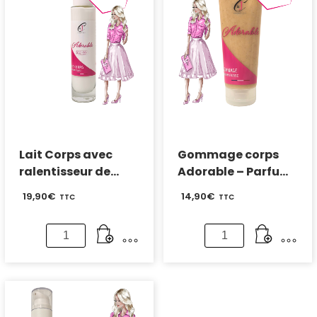
Lait Corps avec
Gommage corps
ralentisseur de
Adorable – Parfum
repousse – Parfum
Fraise des bois
19,90
€
14,90
€
TTC
TTC
Fraise des bois
quantité
quantité
de
de
Lait
Gommage
Corps
corps
avec
Adorable
ralentisseur
-