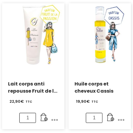
Fraise
des
bois
Lait corps anti
Huile corps et
repousse Fruit de la
cheveux Cassis
passion 250 ml
22,90
€
19,90
€
TTC
TTC
quantité
quantité
de
de
Lait
Huile