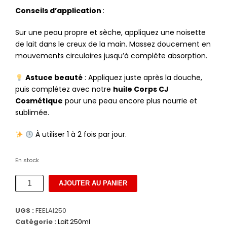
Conseils d’application
:
Sur une peau propre et sèche, appliquez une noisette
de lait dans le creux de la main. Massez doucement en
mouvements circulaires jusqu’à complète absorption.
Astuce beauté
: Appliquez juste après la douche,
puis complétez avec notre
huile Corps CJ
Cosmétique
pour une peau encore plus nourrie et
sublimée.
À utiliser 1 à 2 fois par jour.
En stock
quantité
AJOUTER AU PANIER
de
Lait
UGS :
FEELAI250
corps
Catégorie :
Lait 250ml
anti