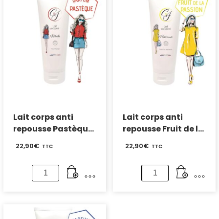
Lait corps anti
Lait corps anti
repousse Pastèque
repousse Fruit de la
250 ml
passion 250 ml
22,90
€
22,90
€
TTC
TTC
quantité
quantité
de
de
Lait
Lait
corps
corps
anti
anti