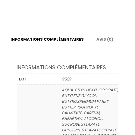
repousse
Pêche
blanche
250
ml
INFORMATIONS COMPLÉMENTAIRES
AVIS (0)
INFORMATIONS COMPLÉMENTAIRES
LOT
9529
AQUA, ETHYLHEXYL COCOATE,
BUTYLENE GLYCOL,
BUTYROSPERMUM PARKII
BUTTER, ISOPROPYL
PALMITATE, PARFUM,
PHENETHYL ALCOHOL,
SUCROSE STEARATE,
GLYCERYL STEARATE CITRATE,