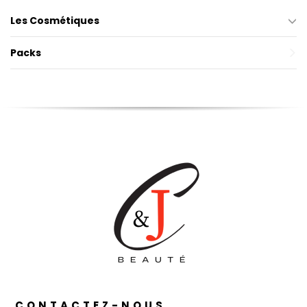
250
Les Cosmétiques
ml
Packs
CONTACTEZ-NOUS