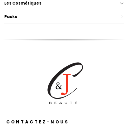
Les Cosmétiques
de
Parfum
repousse
Mangue
Packs
–
Parfum
Cassis
CONTACTEZ-NOUS