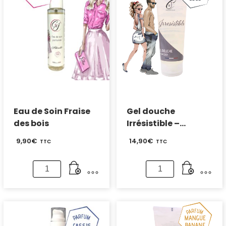
Eau de Soin Fraise
Gel douche
des bois
Irrésistible –
Parfum coco
9,90
€
14,90
€
TTC
TTC
quantité
quantité
de
de
Eau
Gel
de
douche
Soin
Irrésistible
Fraise
-