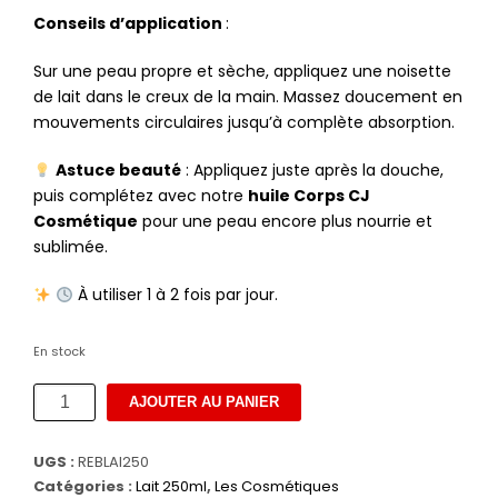
Conseils d’application
:
Sur une peau propre et sèche, appliquez une noisette
de lait dans le creux de la main. Massez doucement en
mouvements circulaires jusqu’à complète absorption.
Astuce beauté
: Appliquez juste après la douche,
puis complétez avec notre
huile Corps CJ
Cosmétique
pour une peau encore plus nourrie et
sublimée.
À utiliser 1 à 2 fois par jour.
En stock
quantité
AJOUTER AU PANIER
de
Lait
UGS :
REBLAI250
corps
Catégories :
Lait 250ml
,
Les Cosmétiques
anti