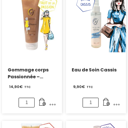
Gommage corps
Eau de Soin Cassis
Passionnée –
Parfum Fruit de la
14,90
€
9,90
€
TTC
TTC
passion
quantité
quantité
de
de
Gommage
Eau
corps
de
Passionnée
Soin