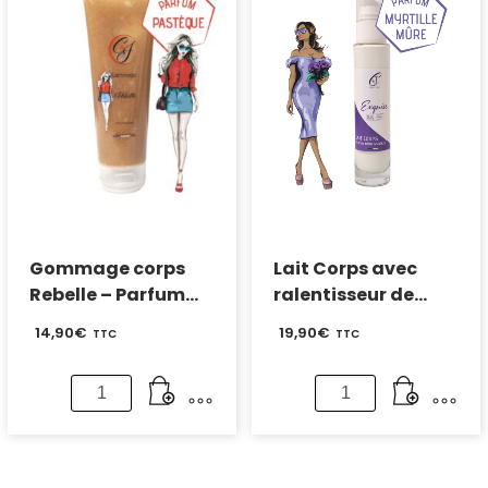
-
Cassis
Parfum
Fruit
de
la
passion
Gommage corps
Lait Corps avec
Rebelle – Parfum
ralentisseur de
Pastèque
repousse – Parfum
14,90
€
19,90
€
TTC
TTC
Mûre Myrtille
quantité
quantité
de
de
Gommage
Lait
corps
Corps
Rebelle
avec