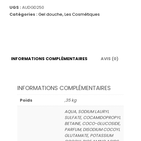
Gel
UGS :
AUDGD250
douche
Catégories :
Gel douche
,
Les Cosmétiques
Audacieuse
-
Parfum
Cassis
INFORMATIONS COMPLÉMENTAIRES
AVIS (0)
INFORMATIONS COMPLÉMENTAIRES
Poids
,35 kg
AQUA, SODIUM LAURYL
SULFATE, COCAMIDOPROPYL
BETAINE, COCO-GLUCOSIDE,
PARFUM, DISODIUM COCOYL
GLUTAMATE, POTASSIUM