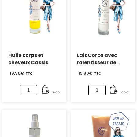
Huile corps et
Lait Corps avec
cheveux Cassis
ralentisseur de
repousse – Parfum
19,90
€
19,90
€
TTC
TTC
Cassis
quantité
quantité
de
de
Huile
Lait
corps
Corps
et
avec
cheveux
ralentisseur
Cassis
de
repousse