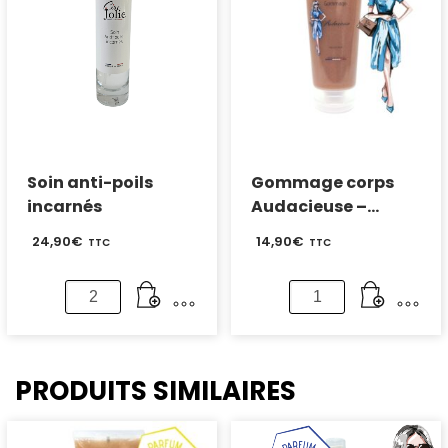
–
Parfum
Cassis
Soin anti-poils
Gommage corps
incarnés
Audacieuse –
Parfum Cassis
24,90
€
14,90
€
TTC
TTC
quantité
quantité
de
de
Soin
Gommage
anti-
corps
poils
Audacieuse
PRODUITS SIMILAIRES
incarnés
-
Parfum
Cassis